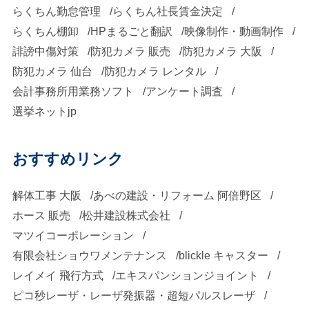
らくちん勤怠管理
らくちん社長賃金決定
らくちん棚卸
HPまるごと翻訳
映像制作・動画制作
誹謗中傷対策
防犯カメラ 販売
防犯カメラ 大阪
防犯カメラ 仙台
防犯カメラ レンタル
会計事務所用業務ソフト
アンケート調査
選挙ネットjp
おすすめリンク
解体工事 大阪
あべの建設・リフォーム 阿倍野区
ホース 販売
松井建設株式会社
マツイコーポレーション
有限会社ショウワメンテナンス
blickle キャスター
レイメイ 飛行方式
エキスパンションジョイント
ピコ秒レーザ・レーザ発振器・超短パルスレーザ