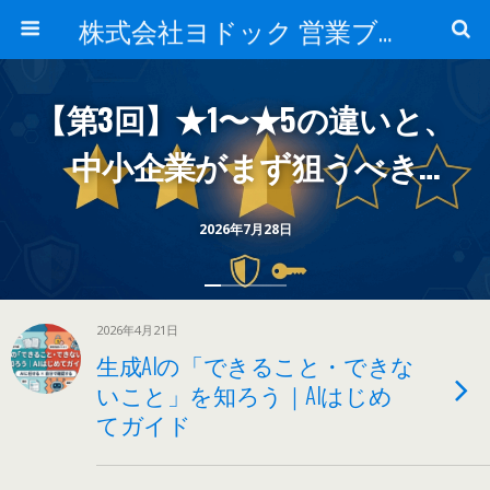
株式会社ヨドック 営業ブログ
【第3回】★1〜★5の違いと、
中小企業がまず狙うべき
「★3」
2026年7月28日
2026年4月21日
生成AIの「できること・できな
いこと」を知ろう｜AIはじめ
てガイド