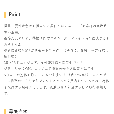
Point
提案・要件定義から担当する案件がほとんど！（お客様の業務目
線が重要）
直接受託のため、待機期間やプロジェクトアサイン時の面談なども
ありません！
蔓延防止後も5割がリモートワーク！（子育て、介護、遠方住居は
応相談）
3割が女性エンジニア。女性管理職も活躍中です！
昼寝、早帰りOK。エンジニア発案の働き方改善が進行中！
5日以上の連休を取ることもできます！ 社内でお客様とのスケジュ
ール調整の仕方やマネジメントノウハウを共有しているため、有休
を取得する余裕があります。気兼ねなく希望する日に取得可能で
す。
募集内容