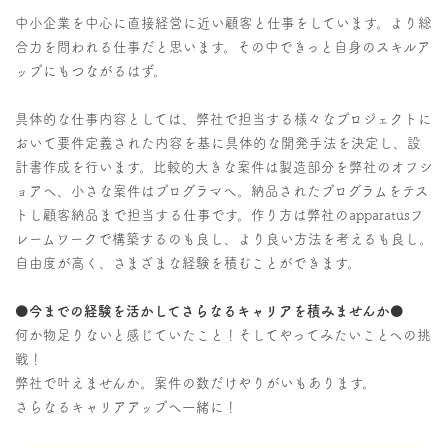
中小企業を中心に直接経営に近い顧客と仕事をしています。より総
合力を問われる仕事だと思います。その中できっと自身のスキルア
ップにもつながるはず。
具体的な仕事内容としては、弊社で担当する様々なプロジェクトに
おいて要件定義された内容を基に具体的な開発手法を決定し、設
計書作成を行います。比較的大きな案件は製造部分を弊社のオフシ
ョアへ、小さな案件はプログラマへ。納品されたプログラムをテス
トし顧客納品まで担当する仕事です。作り方は弊社のapparatusフ
レームワークで構築するのも良し、より良い方法を考えるも良し。
自由度が高く、さまざまな経験を積むことができます。
●今までの経験を活かしてさらなるキャリアを積みませんか●
何か物足りないと感じていたこと！そしてやってみたいことへの挑
戦！
弊社で叶えませんか。案件の数だけやりがいもあります。
さらなるキャリアアップへ一緒に！