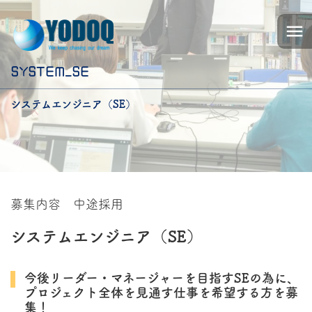
menu
SYSTEM_SE
システムエンジニア（SE）
募集内容 中途採用
システムエンジニア（SE）
今後リーダー・マネージャーを目指すSEの為に、
プロジェクト全体を見通す仕事を希望する方を募
集！