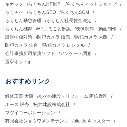
キカック
らくちんHP制作
らくちんネットショップ
らくチケ
らくちんSEO
らくちんSCM
らくちん勤怠管理
らくちん社長賃金決定
らくちん棚卸
HPまるごと翻訳
映像制作・動画制作
誹謗中傷対策
防犯カメラ 販売
防犯カメラ 大阪
防犯カメラ 仙台
防犯カメラ レンタル
会計事務所用業務ソフト
アンケート調査
選挙ネットjp
おすすめリンク
解体工事 大阪
あべの建設・リフォーム 阿倍野区
ホース 販売
松井建設株式会社
マツイコーポレーション
有限会社ショウワメンテナンス
blickle キャスター