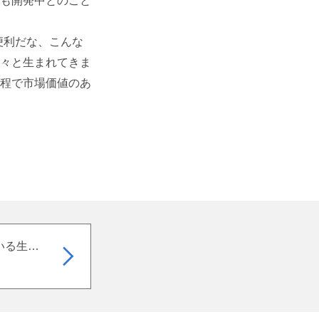
も開発中とのこと
便利だな、こんな
々と生まれてきま
程で市場価値のあ
「ロボットが職場にいる生活」を現実にする「コボット」