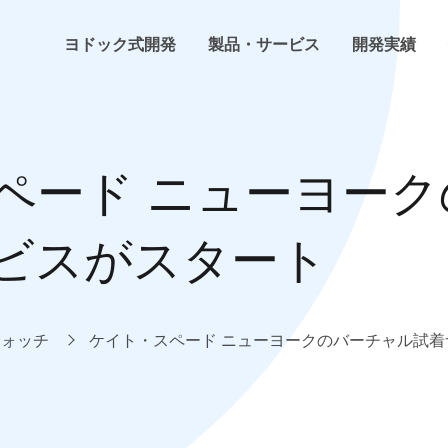
ヨドック式開発
製品・サービス
開発実績
ヨドック式開発
らくちんHP
ホームページ・ECサイト制作
開発・プログラミング
会社概要
ペード ニューヨー
お客様の声
らくちんネットショップ
インフラ構築
環境構築
事業内容
ビスがスタート
よくある困った
らくちん勤怠管理
システム開発
計画・管理
企業理念
技術コラム
らくちんSCM
トレンドウォッチ
社内イベント
ウォッチ
ケイト・スペード ニューヨークのバーチャル試
その他らくちんシリーズ
新着情報
その他サービス
プレス情報