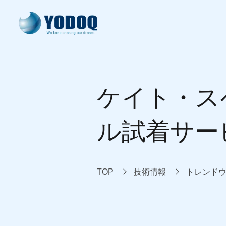
ヨドック式開発
製品・サービス
開発実績
技術情報
会社案内
ケイト・ス
system development
our products
our works
knowledge
about us
ル試着サー
TOP
技術情報
トレンド