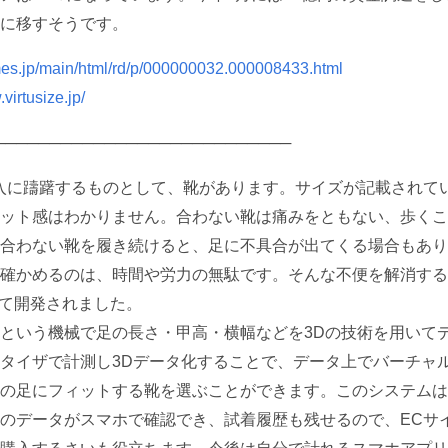
に移すそうです。
times.jp/main/html/rd/p/000000032.000008433.html
virtusize.jp/
──────────────────────────
入に躊躇するものとして、靴があります。サイズが記載されて
ット感はわかりません。合わない靴は痛みをともない、歩くこ
合わない靴を履き続けると、足に不具合が出てくる場合もあり
確かめるのは、時間や労力の無駄です。そんな不便を解消する
によって開発されました。
という機械で足の長さ・甲高・横幅などを3Dの技術を用いて
タイザで計測し3Dデータ化することで、データ上でバーチャ
の足にフィットする靴を選ぶことができます。このシステムは
のデータがスマホで確認でき、試着履歴も残せるので、ECサ