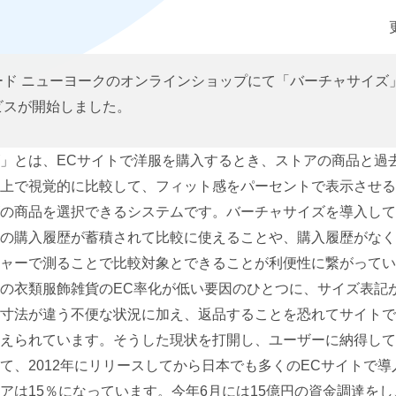
情報セキュリティ基本方針
ード ニューヨークのオンラインショップにて「バーチャサイズ
ビスが開始しました。
」とは、ECサイトで洋服を購入するとき、ストアの商品と過
上で視覚的に比較して、フィット感をパーセントで表示させる
の商品を選択できるシステムです。バーチャサイズを導入して
の購入履歴が蓄積されて比較に使えることや、購入履歴がなく
ャーで測ることで比較対象とできることが利便性に繋がってい
の衣類服飾雑貨のEC率化が低い要因のひとつに、サイズ表記
寸法が違う不便な状況に加え、返品することを恐れてサイトで
えられています。そうした現状を打開し、ユーザーに納得して
て、2012年にリリースしてから日本でも多くのECサイトで
アは15％になっています。今年6月には15億円の資金調達を