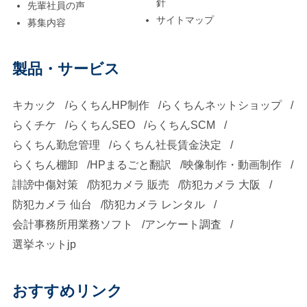
針
先輩社員の声
サイトマップ
募集内容
製品・サービス
キカック
らくちんHP制作
らくちんネットショップ
らくチケ
らくちんSEO
らくちんSCM
らくちん勤怠管理
らくちん社長賃金決定
らくちん棚卸
HPまるごと翻訳
映像制作・動画制作
誹謗中傷対策
防犯カメラ 販売
防犯カメラ 大阪
防犯カメラ 仙台
防犯カメラ レンタル
会計事務所用業務ソフト
アンケート調査
選挙ネットjp
おすすめリンク