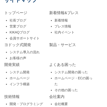
サイトマップ
で、新たな価値を創造
さや複雑さに、どこか
のが実情です。大手シ
のやり取りが非常に重
しませんか？ ビジネス
ら手を付けてよいか途
トップページ
新着情報&プレス
ステム会社では、まず
荷になってしまいま
環境が目まぐるしく変
方に暮れてしまう方も
社長ブログ
新着情報
人件費が中小企業と比
す。 ヨドックでは、顧
化する現代において、
いらっしゃるのではな
営業ブログ
プレス情報
較して高めに設定され
客管理や問い合わせ管
システム投資は企業競
いでしょうか。 システ
KIKAQブログ
社内イベント
ています。それに加え
理、売上管理などのシ
会員サポートサイト
争力を左右する重要な
ム刷新は、貴社の未来
ヨドック式開発
製品・サービス
て、大規模な組織運営
ステムの開発・運用保
要素です。しかし、全
を形作り、競争力を高
システム導入の流れ
に必要な営業活動費や
守から、企業のオフィ
てのシステムをゼロか
めるための重要な経営
お客様の声
管理部門の費用といっ
シャルサイトやネット
ら構築し直す「スクラ
戦略です。しかし、漠
開発実績
よくある困った
た間接費用がどうして
ショップ構築・ネット
ップ＆ビルド」のアプ
然とした不安や情報不
システム開発
システム開発の困った
もかさみます。 これら
ワークやPCなどの機器
ホームページ
ホームページ・ECの困っ
ローチは、莫大なコス
足から、せっかくの機
インフラ構築
た
のコストが最終的に開
に関する運用保守ま
トと時間、そして現場
会を逃してしまうのは
その他の困った
発費用に上乗せされる
で、一括でお任せ頂け
への大きな負担を伴い
もったいないことで
技術情報
会社案内
ため、トータルでの開
るノウハウがありま
ます。 そこで私たちが
す。 この記事では、シ
開発・プログラミング
会社概要