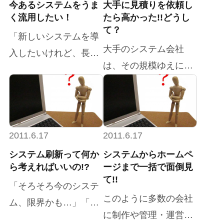
今あるシステムをうま
大手に見積りを依頼し
く流用したい！
たら高かった!!どうし
て？
「新しいシステムを導
大手のシステム会社
入したいけれど、長年
は、その規模ゆえに豊
使い続けてきたシステ
富なリソースと優秀な
ムも大切にしたい」
人材を抱えており、多
「これまで積み重ねて
種多様な業務システム
きた貴重なデータや業
に関する深い知識と経
務ノウハウを、未来の
2011.6.17
2011.6.17
験を持っています。 こ
成長へと繋げたい」 こ
システム刷新って何か
システムからホームペ
れまで実現が難しいと
ら考えればいいの!?
ージまで一括で面倒見
のようなお考えをお持
て!!
されてきたような、ま
ちの貴社は、きっと企
「そろそろ今のシステ
さに「夢のようなシス
このように多数の会社
業の持続的な成長を見
ム、限界かも…」「業
テム」でさえ、大手シ
に制作や管理・運営を
据え、既存資産の最大
務効率をもっと上げた