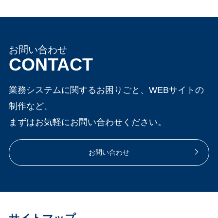
ステム会社の持つ潤沢
任せると、改修計画や
限の活用を重視されて
いけれど、何から手を
な資源と高い技術力を
トラブルなどがあった
いること思います。 貴
つければいいか分から
活用すれば、実現の可
際に｢この部分はA社に
社のビジネスで今まで
ない」「システム刷新
お問い合わせ
能性が大きく広がりま
依頼して…｣｢ココはC
蓄積してきたシステム
って、コストも時間も
CONTACT
す。 大手のシステム会
社に任せて…」と、や
やデータは重要な資産
かかりそう…」 企業が
社は最先端の技術動向
り取りに面倒な思いを
業務システムに関するお困りごと、WEBサイトの
になりますので、新し
成長し、ビジネス環境
にも常にアンテナを張
することもしばしばで
制作など、
いシステムにも既存の
が変化するにつれて、
り、大規模で複雑なプ
す。特にトラブルの際
まずはお気軽にお問い合わせください。
データを活用すること
既存のシステムでは対
ロジェクトを成功に導
は、「基幹システムや
で、ノウハウをそのま
応しきれない課題に直
くノウハウを蓄積して
Webサイトに原因があ
お問い合わせ
ま活かしDX化を進める
面することは少なくあ
います。 しかし、これ
るのか？」「それとも
ことが可能です。 既存
りません。しかし、
らのメリットは、潤沢
ネットワークに問題が
システムを最大限に活
「システム刷新」と聞
な費用を投じることが
あるのか？」など、原
かす！効率的な連携
くと、その規模の大き
できる場合に限られる
因の特定で関係各社と