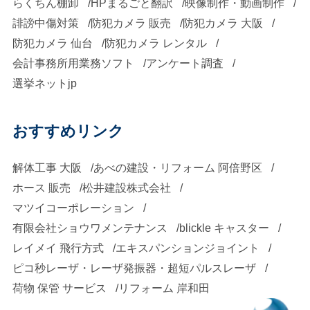
らくちん棚卸
HPまるごと翻訳
映像制作・動画制作
あっても、最低でも数
ステム｣や｢カード決済
これまでの投資を無駄
今、刷新が必要なの
誹謗中傷対策
防犯カメラ 販売
防犯カメラ 大阪
百万円の費用が必要と
などの購入システム」
にするだけでなく、従
防犯カメラ 仙台
防犯カメラ レンタル
か？ システム刷新を考
なることが一般的で
を有するサイトの場
会計事務所用業務ソフト
アンケート調査
業員が慣れ親しんだ操
える前に、最も重要な
す。これは、彼らの持
選挙ネットjp
合、Web制作会社にデ
作環境を奪い、かえっ
のは「なぜ今、刷新が
つ高品質なサービスや
ザインを依頼し、それ
て業務の混乱や生産性
必要なのか？」を明確
ブランド価値を維持す
おすすめリンク
からシステムの構築を
低下を招く可能性もあ
にすることです。漠然
るためのコストでもあ
システム会社に依頼す
ります。 私たちは、単
とした不満ではなく、
解体工事 大阪
あべの建設・リフォーム 阿倍野区
ると言えるでしょう。
るという流れが一般的
に新しいシステムを導
具体的な課題を洗い出
ホース 販売
松井建設株式会社
ヨドックでは、お客様
です。 勿論、Webの制
入するだけでなく、貴
すことで、システム刷
マツイコーポレーション
の費用負担を軽減しつ
作会社に任せると一括
社の既存システム資産
新の目的が明確にな
有限会社ショウワメンテナンス
blickle キャスター
つ、高品質なサービス
で作業を請け負ってく
を徹底的に分析し、そ
レイメイ 飛行方式
エキスパンションジョイント
り、成功への道筋が見
を提供するために、パ
れる場合もあります
ピコ秒レーザ・レーザ発振器・超短パルスレーザ
の価値を最大限に引き
えてきます。 既存シス
ッケージ製品として
荷物 保管 サービス
リフォーム 岸和田
が、内部のシステムを
出します。そして、本
テムが抱える課題の洗