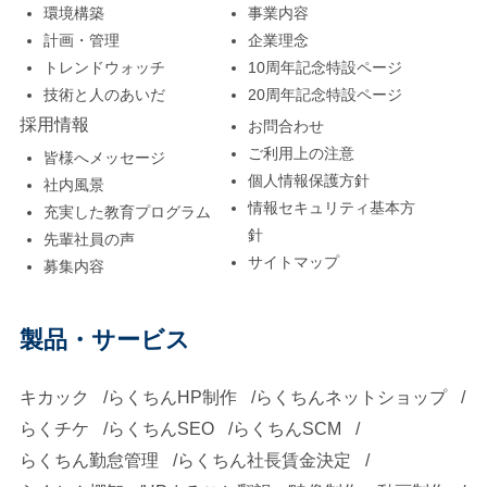
発費用が高くなる傾向
す。 このように全てを
環境構築
事業内容
提案するのは、現在お
ステム刷新を検討する
計画・管理
企業理念
にあるのです。また、
一括でお任せ頂くこと
使いのシステムを「流
際に「まず何から考え
トレンドウォッチ
10周年記念特設ページ
大手システム会社は、
によって、トラブルが
用」し、そこに最先端
ればよいのか」「どん
技術と人のあいだ
20周年記念特設ページ
そのビジネスモデルと
あった時に原因究明の
の機能を「連携」させ
採用情報
なステップで進めてい
お問合わせ
して大企業向けの大規
時間の短縮や、関係各
ご利用上の注意
るという、最も効率的
皆様へメッセージ
くのか」について、具
個人情報保護方針
模システム開発を主要
社内風景
社とのやり取りの省力
でリスクの低いアプロ
体的な視点とポイント
情報セキュリティ基本方
充実した教育プログラム
なターゲットとしてい
化、そして何より運用
ーチです。貴社の既存
を分かりやすく解説し
針
先輩社員の声
ることが多く、このよ
管理に対するコストの
サイトマップ
システムに蓄積された
募集内容
ます。貴社のビジネス
うなプロジェクトの開
削減になります。 もち
独自の業務プロセスや
に最適なシステム刷新
発費用は、数千万円、
ろん、このような大き
製品・サービス
貴重なデータは、安易
を実現するための第一
場合によっては数億円
な規模でない場合で
に切り捨てるべきでは
歩を、私たちと一緒に
キカック
らくちんHP制作
らくちんネットショップ
に上るケースも珍しく
も、コストカットが可
ありません。これらを
踏み出しましょう。 シ
らくチケ
らくちんSEO
らくちんSCM
ありません。 たとえ小
能です。例えば、Web
活かさずに新しいもの
ステム刷新の前に知っ
らくちん勤怠管理
らくちん社長賃金決定
規模なシステム開発で
サイトでも｢予約のシ
に切り替えることは、
ておくべきこと：なぜ