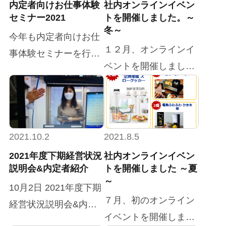
内定者向けお仕事体験
社内オンラインイベン
セミナー2021
トを開催しました。～
冬～
今年も内定者向けお仕
１２月、オンラインイ
事体験セミナーを行い
ベントを開催しまし
ました。 2/16、2/17 と
た！ 実はオンラインイ
2日間に渡って、簡易
ベントは今年二回目と
プログラミング教育、
なります。夏のオンラ
グループワークや提案
インイベントでは、
体験に取り組んでもら
2021.10.2
2021.8.5
「もう少し交流したか
いました。 お仕事体験
2021年度下期経営状況
社内オンラインイベン
った」という意見がち
説明会&内定者紹介
トを開催しました ～夏
セミナーの目的は、入
～
らほら上がっていたの
社後に行う教育プログ
10月2日 2021年度下期
で、 今回はもっと！社
７月、初のオンライン
ラムの前にシステム開
経営状況説明会&内定
内交流を楽しんでもら
イベントを開催しまし
発という業務が起こる
者紹介を行いました！