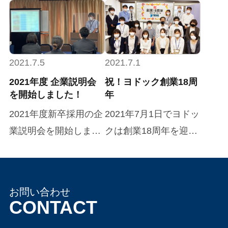
えるよう、社会人１・
た！ 緊急事態宣言など
プロセスを体験してい
今年も新型コロナウイ
２年目が一丸となって
で、社内イベントの中
ただき、自身が今後行
ルスの影響で社員はリ
企画しました。 まずは
止が続いていた弊社。
う業務を具体的にイメ
モートでの参加です。
Zoomのブレイクアウ
今回はオンラインで楽
ージしてもらうことを
下期経営状況説明会の
2021.7.5
2021.7.1
トルームを使用し、各
しめる企画を考えてほ
目的としています。
後は、毎年内定者を交
2021年度 企業説明会
祝！ヨドック創業18周
部屋6名ずつに分かれ
しい！とのことで社会
【1日目】 まずは取締
を開始しました！
年
えた交流会が行われて
てゲームをしてもらい
人２年目が主催のオン
役から、最新の技術や
いましたが、ここ数年
2021年度新卒採用の企
2021年7月1日でヨドッ
ました。 １つ目は自己
ラインイベントを開催
動向など、解説してい
コロナの影響でリモー
業説明会を開始しまし
クは創業18周年を迎え
紹介しりとりです。 ざ
しました。 イベントで
ただきます。 よくニュ
ト飲み会が続いていま
た。 コロナ禍の中、長
ました！ 今年も社員の
っくりとこんな感じで
はクイズ大会とビンゴ
ースでも目にするよう
す。 一刻も早く終息す
らくWEBでの企業説明
Sさんを中心にホワイ
す。 (1周目) 1人目：
大会を開催！２つの大
になったIoT、AI、
ることを願うのみです
会を行っていました
トボードに飾り付けを
「あ、アジアの中でベ
お問い合わせ
会を一回でやるなんて
FinTech、ブロックチ
ね。 毎年恒例、新人発
が、感染対策を考慮し
してくれました！その
CONTACT
トナムが一番好きな
幹事の手際、素晴らし
ェーンなどなど、どの
表会も開催されまし
ながら、今回対面での
前で、新大阪メンバー
『あい』です」 (1周
いですね。 １つ目はヨ