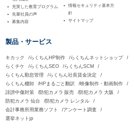
内容を重視する方も多
情報セキュリティ基本方
チームC 最初のお題 最
象使い 3、運転免許
充実した教育プログラム
ました。アンケート回
いので、皆さん興味を
針
先輩社員の声
後のイラスト チームD
（○） 4、バリエステ
答でも皆さん「やさし
持ってお話を聞いてく
サイトマップ
募集内容
最初のお題 最後のイラ
今回はZoomだけでな
い」と回答でした。 皆
ださいました！ 最後に
スト 最後は全員メイン
く、Slackで設けたチャ
さんとても優秀で今後
ベテラン社員による、
製品・サービス
ルーム（Zoom内）へ
ンネルをチャットのよ
が楽しみです。 1日目
ヨドックのお仕事内容
集合し、ビンゴ大
うに利用することで、
キカック
らくちんHP制作
らくちんネットショップ
の最後は内定者5名が2
についてのお話です。
会！！ 今回目玉となる
スタンプも利用しなが
らくチケ
らくちんSEO
らくちんSCM
チームに分かれてグル
「IT業界はどの企業も
らくちん勤怠管理
らくちん社長賃金決定
景品はディズニーチケ
らみんなで共感しあえ
ープワークを行いまし
同じような仕事内容」
らくちん棚卸
HPまるごと翻訳
映像制作・動画制作
ット！！です。 その他
て楽しかったです！ ２
た。 与えられた情報を
と想像される方も多い
誹謗中傷対策
防犯カメラ 販売
防犯カメラ 大阪
にも、クリスマスとい
つ目はビンゴ大会！外
もとにまずは個人で検
ですが、実は企業によ
防犯カメラ 仙台
防犯カメラ レンタル
うことで冬を感じられ
れ無しの豪華景品勢ぞ
討し、結果を記録しま
ってお仕事内容が全然
会計事務所用業務ソフト
アンケート調査
るような景品をみんな
ろいで会場（？）も大
す。 次にグループでそ
選挙ネットjp
違います。（ヨドック
でセレクトしました★
盛り上がり！ 画面越し
れぞれ意見を交わしな
は社員によっても全然