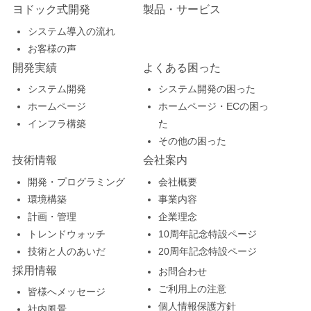
がら悩み悩み紹介しま
クイズの抜粋です。 O
ヨドック式開発
製品・サービス
育をします。 プログラ
した♪ 来年はコロナが
毎年恒例！入社1年目
した。おすすめです。
さんが現在本屋さんに
システム導入の流れ
ミングの基礎となる繰
落ち着いて対面ででき
の社員から、ヨドック
お客様の声
２つ目はGarticPhone
て注文している本のジ
り返し、条件分岐、関
ることを祈るのみで
の新人研修についてお
開発実績
よくある困った
です。GarticPhoneは
ャンルはなんでしょ
数、引数などの説明を
す…！
話してもらいました。
システム開発
システム開発の困った
会員登録不要でだれで
う。 1、少年漫画 2、
行い、実際にプログラ
ヨドックでは、4月～7
ホームページ
ホームページ・ECの困っ
も楽しめるお絵描き伝
少女漫画（○） 3、料理
ムブロックを組み合わ
インフラ構築
た
月末まで新人研修が行
言ゲームです！ 一巡し
その他の困った
のレシピ本 4、小説 大
せてゴールを目指して
われます。毎年、企業
技術情報
会社案内
たあと、結果を見る事
学在学中、マレーシア
もらうゲーム性のある
説明会の時期は、新人
開発・プログラミング
会社概要
ができます（ダウンロ
へ1年留学していまし
教材を通して、それぞ
研修が終盤に差し掛か
環境構築
事業内容
ードも可）。各チー
たが、その間にHさん
れの命令の使い方を学
計画・管理
企業理念
る頃になるので、例年
ム、一部ご紹介！ チー
トレンドウォッチ
10周年記念特設ページ
が取得した資格は何で
んでもらいました。 今
その年の新入社員に研
技術と人のあいだ
20周年記念特設ページ
ムA 最初のお題 最後の
しょう？ 1、J-
年は皆さん質問もほと
修についてお話しても
採用情報
お問合わせ
イラスト チームB 最初
SHINE(小学校英語の指
んどなく予定より早く
らいっています。 研修
ご利用上の注意
皆様へメッセージ
のお題 最後のイラスト
導を認定する資格) 2、
個人情報保護方針
課題をクリアしてくれ
社内風景