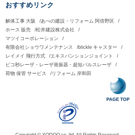
ビンゴ、景品選びのあ
に闘志を感じます。 数
がら、皆で納得した結
おすすめリンク
違います！） 久しぶり
みだくじなどは全て無
字の発表中はシーンと
果を導き出します。 個
の対面での企業説明
料＆登録不要のウェブ
解体工事 大阪
あべの建設・リフォーム 阿倍野区
なります（笑） ビンゴ
人では気付かなかった
会。ヨドックについて
ホース 販売
松井建設株式会社
上のサービスを利用し
になってもあみだくじ
事や見逃していた情報
知っていただける機会
マツイコーポレーション
ました！ 幹事も参加者
で商品が決まるという
などグループで検討す
が今年ももてて良かっ
有限会社ショウワメンテナンス
blickle キャスター
も気軽に遊べるのが本
シビアなルールのおか
ることで初めて気付く
たです！ もし、少しで
レイメイ 飛行方式
エキスパンションジョイント
当にありがたいです！
げで、当選者も、まだ
事もあり、個人とグル
も興味を持っていただ
ピコ秒レーザ・レーザ発振器・超短パルスレーザ
～無事当選者の元に届
ビンゴになっていない
ープの違いを体験して
荷物 保管 サービス
リフォーム 岸和田
けましたら、採用情報
いた豪華景品達～ ２
方も見逃せない、緊張
もらいました。 個人結
ページより是非ご応募
等・松坂牛！！ ５等・
の瞬間です（笑） 最後
果よりグループでの結
ください♪
PAGE TOP
スープセット！！ １４
はZoomのギャラリー
果の方が良かった方が
等・クリスマスケー
ビューを利用して記念
多く、グループでのコ
キ！！ 今回ブレイクア
撮影！（スクリーンシ
ミュニケーションが如
ウトルームという慣れ
ョットです） 大人数で
何に大事かを学んでい
Copyright ©
YODOQ co.,ltd.
All Rights Reserved.