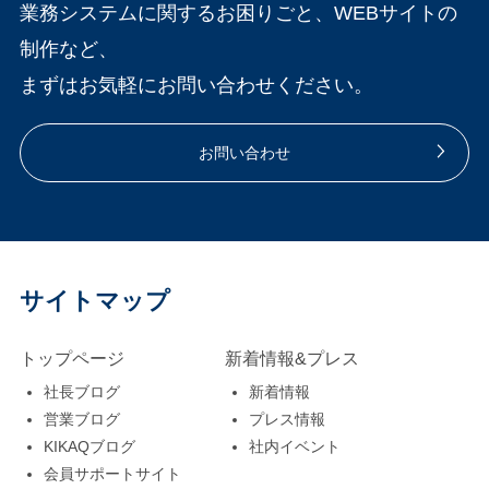
ような業界でどういっ
た。 今年は最優秀賞に
企業説明会を開催する
で集合写真を撮りまし
業務システムに関するお困りごと、WEBサイトの
目) 2人目：「い、いつ
ドッククイズ！皆さん
た技術が使われている
Hさんが選ばれまし
ことができました！ 社
た。 これからも頑張っ
制作など、
も目立つより影で支え
に自分のことをクイズ
か、また各技術につい
た！ リモート越しにお
長からは、ヨドックの
てまいりますので、ど
まずはお気軽にお問い合わせください。
る方が好きな『たろ
にしてもらいました！
て現状や今後の動向な
めでとうございます(*
企業説明の他、IT業界
うぞよろしくお願いし
う』です」(1周目は前
こんなにもニッチなジ
どを話しました。 ま
´꒳`*ﾉﾉﾞ そして、十年褒
に興味を持って説明会
ます！
お問い合わせ
の人の名前の最後の文
ャンルのクイズはない
た、内定者の皆さんが
章受章としてNさんが
に参加してくださった
字でしりとり) 指定の
でしょう。 どのクイズ
この先行っていく仕事
表彰されました。 いつ
皆さんに向けて『IT業
文字で始めるため、普
も面白くて、大変盛り
についてイメージを持
もヨドックを支えてく
界について』もお話し
段の自己紹介では知れ
上がりました！（肝心
ってもらえるよう今ま
ださりありがとうござ
させていただきまし
サイトマップ
ないようなことを知る
のクイズを全振りにし
で実際に開発に携わっ
います。 これからもヨ
た。実は毎年社長の話
ことができ、とても面
てしまい申し訳ござい
トップページ
新着情報&プレス
た業務システムや開発
ドックをよろしくお願
す内容が少しずつ変化
白かったです！紹介す
ません。。考えてくだ
社長ブログ
新着情報
の経験談などもお話し
いします！ この後、内
していて、社員にとっ
営業ブログ
プレス情報
るときは結構脳トレに
さった皆様ありがとう
ました。 次に内定者に
定者紹介など毎年恒例
ても楽しみな内容にな
KIKAQブログ
社内イベント
もなるなぁ～と思いな
ございます！） 以下は
簡易プログラミング教
行事が盛りだくさんで
っています♪ そして、
会員サポートサイト