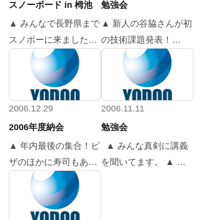
スノーボード in 栂池
勉強会
▲ みんなで長野県まで
▲ 新人の谷脇さんが初
スノボーに来ました！
の技術課題発表！
▲ はい！ポーズ！
▲ 見てる方も緊張して
▲ バスの中でもワイワ
きます。 ▲ 先輩たち
イ！
も一生懸命聞いてくれ
てます
2006.12.29
2006.11.11
2006年度納会
勉強会
▲ 年内最後の集合！ピ
▲ みんな真剣に講義
ザのほかに寿司もあり
を聞いてます。 ▲ 講
ました。 ▲ 社長も楽
義する方も真剣勝負
しそうです＾＾ ▲ グ
▲ 休憩中はお菓子を食
ラスが空いちゃってま
べながらまったり