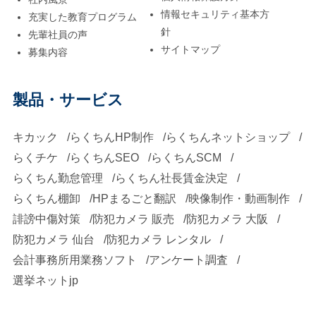
情報セキュリティ基本方
充実した教育プログラム
針
先輩社員の声
サイトマップ
募集内容
製品・サービス
キカック
らくちんHP制作
らくちんネットショップ
らくチケ
らくちんSEO
らくちんSCM
らくちん勤怠管理
らくちん社長賃金決定
らくちん棚卸
HPまるごと翻訳
映像制作・動画制作
誹謗中傷対策
防犯カメラ 販売
防犯カメラ 大阪
防犯カメラ 仙台
防犯カメラ レンタル
会計事務所用業務ソフト
アンケート調査
選挙ネットjp