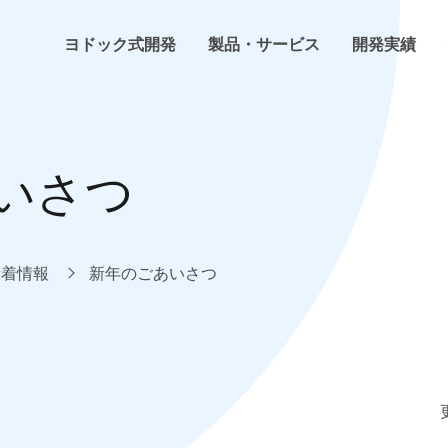
ヨドック式開発
製品・サービス
開発実績
ヨドック式開発
らくちんHP
ホームページ・ECサイト制作
開発・プログラミング
会社概要
いさつ
お客様の声
らくちんネットショップ
インフラ構築
環境構築
事業内容
よくある困った
らくちん勤怠管理
システム開発
計画・管理
企業理念
新着情報
新年のごあいさつ
技術コラム
らくちんSCM
トレンドウォッチ
社内イベント
その他らくちんシリーズ
新着情報
その他サービス
プレス情報