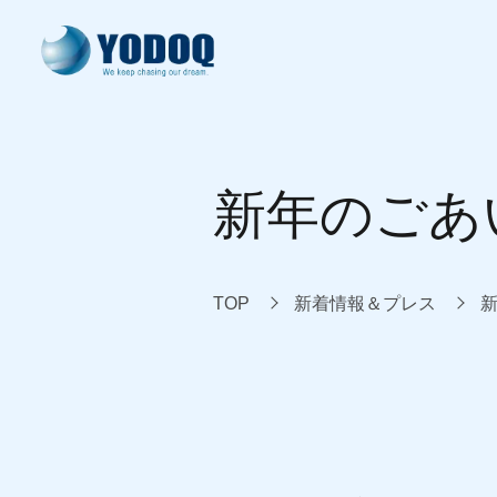
ヨドック式開発
製品・サービス
開発実績
技術情報
会社案内
新年のごあ
system development
our products
our works
knowledge
about us
TOP
新着情報＆プレス