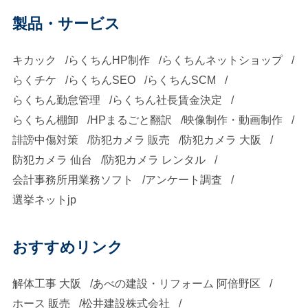
製品・サービス
キカック
らくちんHP制作
らくちんネットショップ
らくチケ
らくちんSEO
らくちんSCM
らくちん勤怠管理
らくちん社長賃金決定
らくちん棚卸
HPまるごと翻訳
映像制作・動画制作
誹謗中傷対策
防犯カメラ 販売
防犯カメラ 大阪
防犯カメラ 仙台
防犯カメラ レンタル
会計事務所用業務ソフト
アンケート調査
選挙ネットjp
おすすめリンク
解体工事 大阪
あべの建設・リフォーム 阿倍野区
ホース 販売
松井建設株式会社