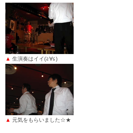
▲
生演奏はイイ(≧∀≦)
▲
元気をもらいました☆★