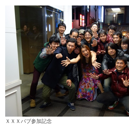
ＸＸＸパブ参加記念