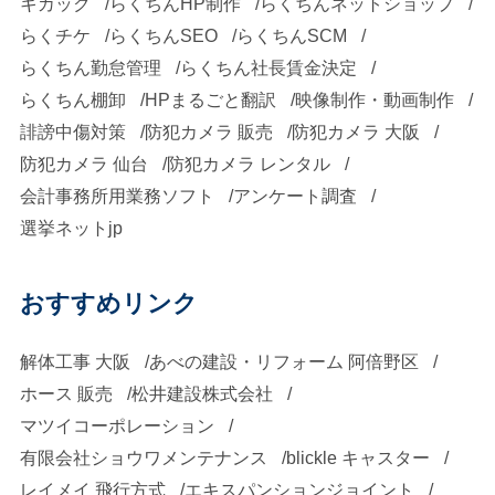
キカック
らくちんHP制作
らくちんネットショップ
らくチケ
らくちんSEO
らくちんSCM
らくちん勤怠管理
らくちん社長賃金決定
らくちん棚卸
HPまるごと翻訳
映像制作・動画制作
誹謗中傷対策
防犯カメラ 販売
防犯カメラ 大阪
防犯カメラ 仙台
防犯カメラ レンタル
会計事務所用業務ソフト
アンケート調査
選挙ネットjp
おすすめリンク
解体工事 大阪
あべの建設・リフォーム 阿倍野区
ホース 販売
松井建設株式会社
マツイコーポレーション
有限会社ショウワメンテナンス
blickle キャスター
レイメイ 飛行方式
エキスパンションジョイント