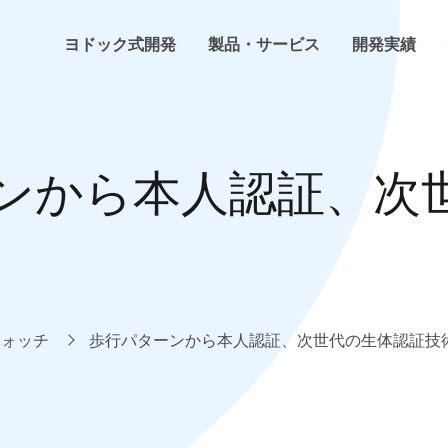
ヨドック式開発
製品・サービス
開発実績
ヨドック式開発
らくちんHP
ホームページ・ECサイト制作
開発・プログラミング
会社概要
ンから本人認証、次
お客様の声
らくちんネットショップ
インフラ構築
環境構築
事業内容
よくある困った
らくちん勤怠管理
システム開発
計画・管理
企業理念
技術コラム
らくちんSCM
トレンドウォッチ
社内イベント
ウォッチ
歩行パターンから本人認証、次世代の生体認証技
その他らくちんシリーズ
新着情報
その他サービス
プレス情報