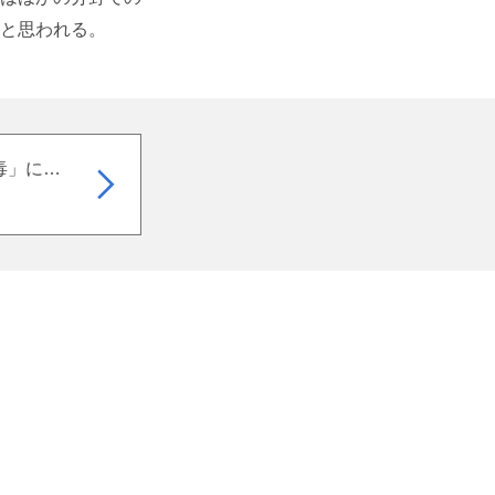
と思われる。
アップル「スマホ中毒」に対策 アプリ別の時間制限など 投資家要請に回答