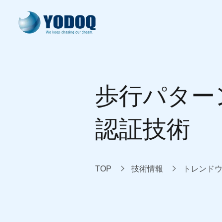
ヨドック式開発
製品・サービス
開発実績
技術情報
会社案内
歩行パター
system development
our products
our works
knowledge
about us
認証技術
TOP
技術情報
トレンド