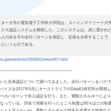
情報セキュリティ基本方針
スター大学の電気電子工学科大学院は、スペインマドリード大
リクス認証システムを開発した。このシステムは、床に置かれ
る人の歩き方や歩行パターンを測定し、足跡を分析することで
るというものである。
mes.jp/ee/articles/1806/01/news067.html
──────────────────────────
いた生体認証について調べてみました。歩行パターンをパスワ
バイスを2017年5月にオーストラリアのData61研究所が開発
ーのパターンで本人認証を行う。また、運動エネルギーにより
なっている。20名で実験を行ったところ制度は95％ほどの制
んとも言えないが、運動エネルギーで端末を充電する技術など