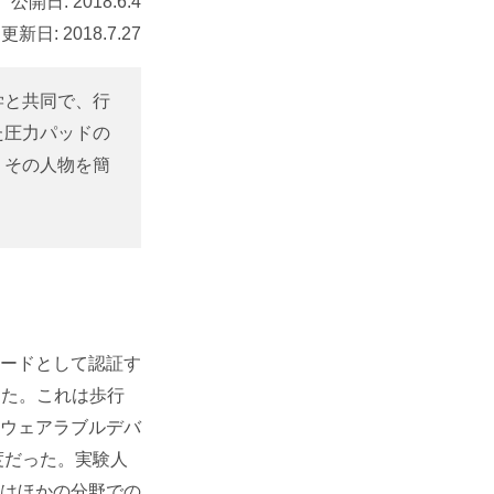
公開日:
2018.6.4
更新日:
2018.7.27
学と共同で、行
た圧力パッドの
、その人物を簡
ードとして認証す
した。これは歩行
ウェアラブルデバ
度だった。実験人
はほかの分野での