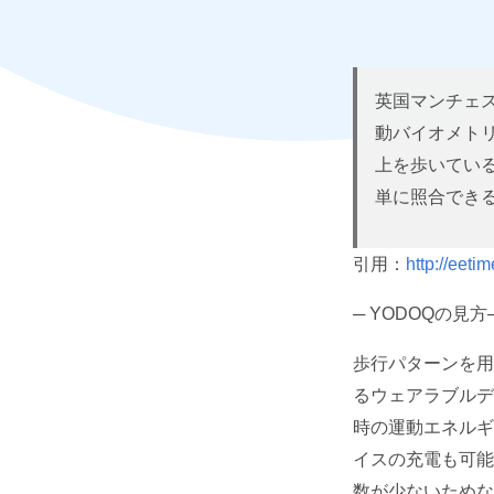
英国マンチェ
動バイオメト
上を歩いてい
単に照合でき
引用：
http://eeti
─ YODOQの見方─
歩行パターンを用
るウェアラブルデ
時の運動エネルギ
イスの充電も可能
数が少ないためな