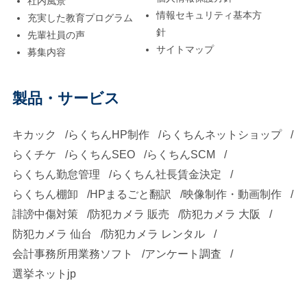
社内風景
情報セキュリティ基本方
充実した教育プログラム
針
先輩社員の声
サイトマップ
募集内容
製品・サービス
キカック
らくちんHP制作
らくちんネットショップ
らくチケ
らくちんSEO
らくちんSCM
らくちん勤怠管理
らくちん社長賃金決定
らくちん棚卸
HPまるごと翻訳
映像制作・動画制作
誹謗中傷対策
防犯カメラ 販売
防犯カメラ 大阪
防犯カメラ 仙台
防犯カメラ レンタル
会計事務所用業務ソフト
アンケート調査
選挙ネットjp