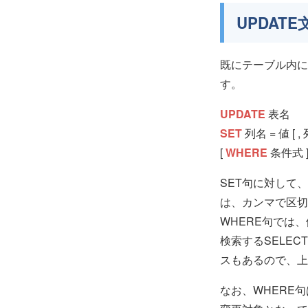
UPDAT
既にテーブル内に
す。
UPDATE
表名
SET
列名 = 値 [ , 
[
WHERE
条件式 ]
SET句に対して
は、カンマで区切
WHERE句では
検索するSELE
スもあるので、上
なお、WHERE