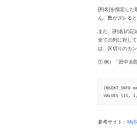
[列名]を指定し
ん。数がズレると
また、[列名]の
全ての列に対して
は、区切りのカン
① 例）「田中太
INSERT INTO e
VALUES (31, 
参考サイト：
My