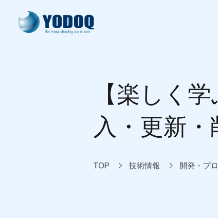
ヨドック式開発
製品・サービス
開発実績
技術情報
会社案内
【楽しく学
system development
our products
our works
knowledge
about us
入・更新・
TOP
技術情報
開発・プ