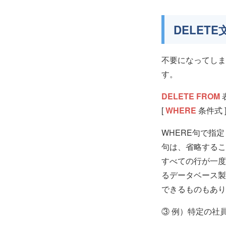
DELET
不要になってしま
す。
DELETE FROM
[
WHERE
条件式 ]
WHERE句で指
句は、省略するこ
すべての行が一度
るデータベース製
できるものもあり
③ 例）特定の社