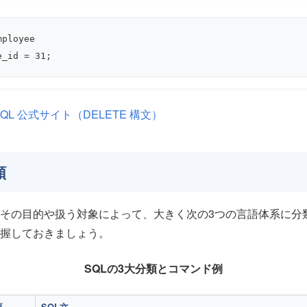
ployee

e_id = 31;
SQL 公式サイト（DELETE 構文）
類
、その目的や扱う対象によって、大きく次の3つの言語体系に分
握しておきましょう。
SQLの3大分類とコマンド例
要
SQL文