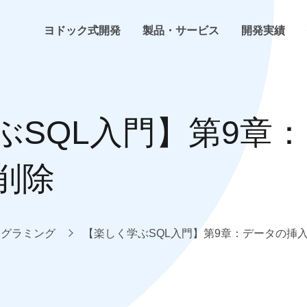
ヨドック式開発
製品・サービス
開発実績
ヨドック式開発
らくちんHP
ホームページ・ECサイト制作
開発・プログラミング
会社概要
ぶSQL入門】第9章
お客様の声
らくちんネットショップ
インフラ構築
環境構築
事業内容
削除
よくある困った
らくちん勤怠管理
システム開発
計画・管理
企業理念
技術コラム
らくちんSCM
トレンドウォッチ
社内イベント
ログラミング
【楽しく学ぶSQL入門】第9章：データの挿
その他らくちんシリーズ
新着情報
その他サービス
プレス情報