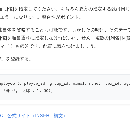
た順に[値]を指定してください。もちろん双方の指定する数は同
エラーになります。整合性がポイント。
記述自体を省略することも可能です。しかしその時は、そのテー
[値]を順番通りに指定しなければいけません。複数の[列名]や[
マ（,）も必須です。配置に気をつけましょう。
郎」を登録する。
mployee (employee_id, group_id, name1, name2, sex_id, age
1, '田中', '太郎', 1, 30);
SQL 公式サイト（INSERT 構文）