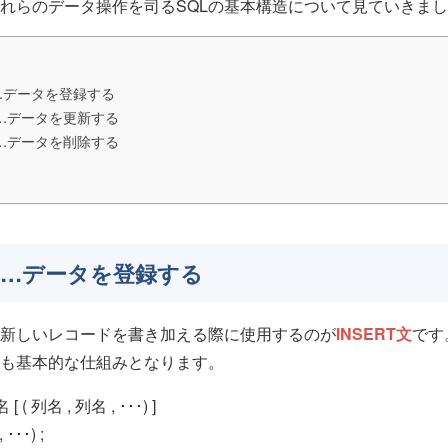
れらのデータ操作を司るSQLの基本構造について見ていきま
文…データを登録する
文…データを更新する
文…データを削除する
T文…データを登録する
新しいレコードを書き加える際に使用するのが
INSERT文
です
も基本的な仕組みとなります。
[ ( 列名 , 列名 , ･･･) ]
 ･･･) ;