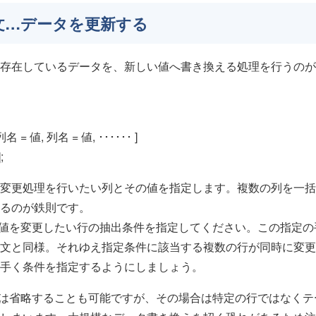
E文…データを更新する
存在しているデータを、新しい値へ書き換える処理を行うのが
列名 = 値, 列名 = 値, ･･････ ]
;
、変更処理を行いたい列とその値を指定します。複数の列を一
るのが鉄則です。
、値を変更したい行の抽出条件を指定してください。この指定
CT文と同様。それゆえ指定条件に該当する複数の行が同時に変
手く条件を指定するようにしましょう。
句は省略することも可能ですが、その場合は特定の行ではなく