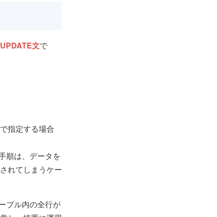
UPDATE文
で
括で指定する場合
の手順は、データを
更されてしまうケー
テーブル内の全行が