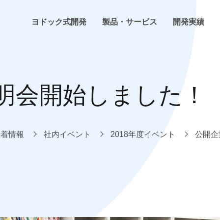
ヨドック式開発
製品・サービス
開発実績
ヨドック式開発
らくちんHP
ホームページ・ECサイト制作
開発・プログラミング
会社概要
明会開始しました！
お客様の声
らくちんネットショップ
インフラ構築
環境構築
事業内容
よくある困った
らくちん勤怠管理
システム開発
計画・管理
企業理念
新着情報
社内イベント
2018年度イベント
公開企
技術コラム
らくちんSCM
トレンドウォッチ
社内イベント
その他らくちんシリーズ
新着情報
その他サービス
プレス情報