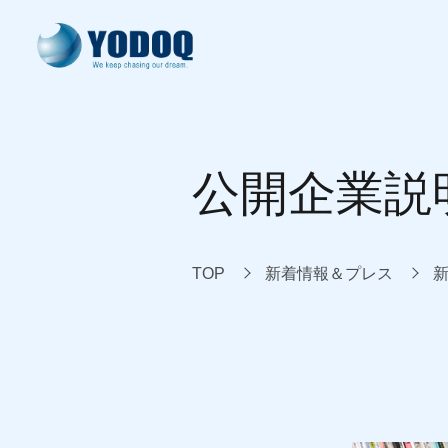
ヨドック式開発
製品・サービス
開発実績
技術情報
会社案内
公開企業説
system development
our products
our works
knowledge
about us
TOP
新着情報＆プレス