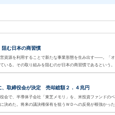
情報セキュリティ基本方針
」阻む日本の商習慣
営資源を利用することで新たな事業形態を生み出す――。「オ
ている。その取り組みを阻むのが日本の商習慣であるという。
cle/DGXKZO93775340Z01C15A1X12000/ ─ YODOQの見方
────────── お茶屋における信用の経済効果 日本の特異な商
場で支払わず月末請求次回の来店払い。これにより、リピータ
に、取締役会が決定 売却総額２．４兆円
みでリスクを回避している。海外には無いと思われる仕組みで
役会で、半導体子会社「東芝メモリ」を、米投資ファンドのベ
うまでもないが、これを海外で行えば飲み代を踏み倒されるこ
に決めた。将来の議決権保有を狙うＷＤへの反発が根強かった
p://bizgate.nikkei.co.jp/article/141911913.html
y/news/170920/ecn1709200030-n1.html ─ YODOQの見方