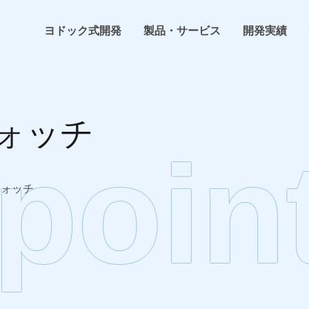
ヨドック式開発
製品・サービス
開発実績
ヨドック式開発
らくちんHP
ホームページ・ECサイト制作
開発・プログラミング
会社概要
ォッチ
お客様の声
らくちんネットショップ
インフラ構築
環境構築
事業内容
poin
よくある困った
らくちん勤怠管理
システム開発
計画・管理
企業理念
ウォッチ
技術コラム
らくちんSCM
トレンドウォッチ
社内イベント
その他らくちんシリーズ
新着情報
その他サービス
プレス情報