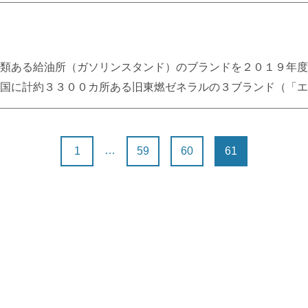
://japan.zdnet.com/article/35106564/ ─ YODOQ
た。結果、電気料金は５年間で２５％ほど上昇したという。原
────────── 技術的な面接に効果が期待されているが、それ
なっている。 このようにクリーンエネルギーへの転換は膨大
きい。特筆すべき点はリアルタイムでコードレビューができる
の後を追う場合、国土面積が狭くて人口密度が高い事でより厳
あるが、インタビュー機能を利用することでその修正指摘の効
種類ある給油所（ガソリンスタンド）のブランドを２０１９年度
けで、英語環境のみの提供となっており、今後どのように展開
国に計約３３００カ所ある旧東燃ゼネラルの３ブランド（「エ
ばより一層の仕事の効率化に貢献することが期待され、近い将
引用：http://newswitch.jp/p/10319 ─ YODOQの見
れません。
────────── どうして寡占化は起きるのか。経済学的には、
なわち新しい産業が始まった段階 やがてわれもわれもと参入
…
1
59
60
61
最終的に強いところだけが勝つ。 ではコンピューター業界は
ータ、2.大塚商会、3.野村総合研究所、4.伊藤忠、5.TIS、
．．． その昔、日立、富士通、日電、IBMといったメーカー系
拠の様相だ。まだまだコンピューター業界、成長期真っ只中か