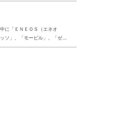
の見方
子力による安定供給を継続する
以上にチームを組んでのプログラミン
な投資コストを要し、利用者の
点である。例えばヨドックでは
しい条件が課せられることにな
率化に大きく貢献するであろ
中に「ＥＮＥＯＳ（エネオ
していくかは不明であるが、こ
ッソ」、「モービル」、「ゼネ
来ウェブ制作現場においてかか
方
どんな産業も寡占化、自由競争、統廃
してくる、市場の成熟とともに
どうか。たとえば国内独立系の
のみがシステムの提供者であった
。