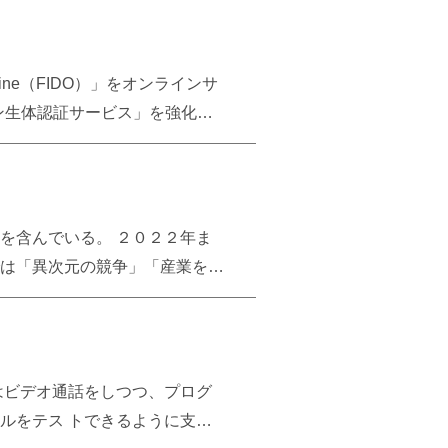
い理由 引用：
よる買収の為、取締役会が烏合の衆となる
り”を狙うが、プロセスの違い
line（FIDO）」をオンラインサ
はないと言えるこれだけの理由
ンライン生体認証サービス」を強化し
（モノのインターネット）時代の到来で活況を呈
能を提供する。 引用：
位 15.7％WD 5位 9.6％韓国
──────── FIDO認証サービスの特徴
1.25兆円）韓国サムスン電子
とで導入コストを低減すること
る。 現在1人当り8つのパスワ
を含んでいる。 ２０２２年ま
来る点が近未来でスタンダード
は「異次元の競争」「産業を転
───── 既にフランス、ドイツ、
りきめられている。各国政府の
開発に注目が集まる。 引用：
ような事が起こるのか。排気ガスが削減さ
はビデオ通話をしつつ、プログ
が、果たしてそうだろうか。
ルをテス トできるように支援
事故以降、ドイツでは原子力発電の廃止と自然