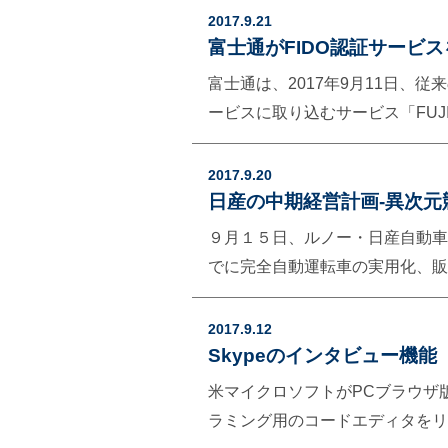
──────────────────
2017.9.21
http://wedge.ismedia.
富士通がFIDO認証サービ
可能性が高く、1兆円規模の投資
富士通は、2017年9月11日、従来の
は文化の違いであり難しいと言う
ービスに取り込むサービス「FUJIT
（笠原一輝） 引用：http://japan
た。企業内の業務システムへのア
する半導体市場の覇権争 IT調査の米IH
http://it.impressbm.co.jp
2017.9.20
ＳＫハイニックス 半導体調査の英I
は、生体情報を用い、仕組として
日産の中期経営計画-異次元
18.4億ドル（約2047億円）東芝 
ができる。 利用者によるIDや
９月１５日、ルノー・日産自動車
ードを保持していると言われてお
でに完全自動運転車の実用化、販
となる可能性を秘めている。
換させる革命」などの言葉で表現された
イギリス、中国、インド、ノルウ
2017.9.12
規制に後押しされ、２０４０まで
Skypeのインタビュー機能
https://zuuonline.co
米マイクロソフトがPCブラウザ
れ、都市の空気が浄化されて温暖
ラミング用のコードエディタをリ
引用：http://www.renewabl