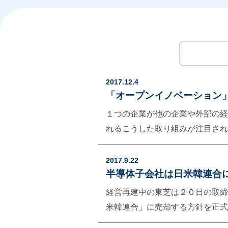
2017.12.4
「オープンイノベーション
１つの企業が他の企業や外部の経
れるこうした取り組みが注目され
https://www.nikkei.com/arti
─────────────────
2017.9.22
んお断りの仕組み。飲み代はその
半導体子会社は日米韓連合
う。貸倒は紹介者が保証する仕組
経営再建中の東芝は２０日の取締
した考えられた商習慣である。言
米韓連合」に売却する方針を正式
れる危険性があるので注意が必要です。 引用：htt
http://www.sankei.com/econom