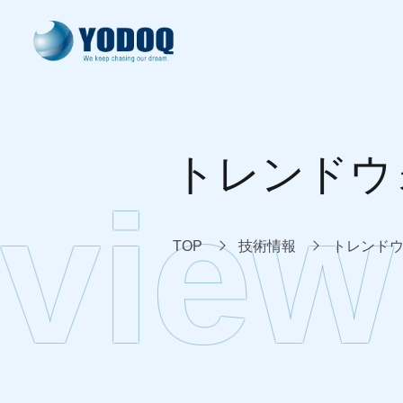
ヨドック式開発
製品・サービス
開発実績
技術情報
会社案内
トレンドウ
view
system development
our products
our works
knowledge
about us
TOP
技術情報
トレンド