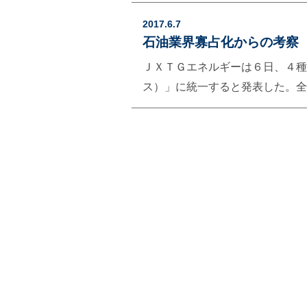
することを目的として作られた。 引用：https
エネルギーへの転換をすすめてき
─────────────────
2017.6.7
フランスの２倍ほどの電気料金に
グ作業への利用に対する期待が大
石油業界寡占化からの考察
負荷も高い。 もし日本がドイツ
中国支社に開発を依頼することが
ＪＸＴＧエネルギーは６日、４
る。
う。 現在プレビュー版の位置づ
ス）」に統一すると発表した。全
の機能が正式版にまでこぎつけれ
ラル」）を順次、ＥＮＥＯＳに切り替える。 
せないものになっているかもし
─────────────────
合、寡占化と推移するらしい。す
で統廃合が始まる、市場が飽和し
Sierを見ると、現在、1.ＮＴＴデ
6.SCSK．．．．．．．．．．
時代から見ると、まさに群雄割