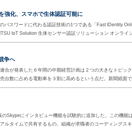
───────── ■東芝メモリをウエスタンデジタルが買収すべきでな
jp/articles/-/9566 買収による統合の問題点は大きく２つ 連合に
スを強化、スマホで生体認証可能に
判断を迅速に行うことがむずかしい。またプロセスの“良い所取
パスワードに代わる認証技術の1つである「Fast IDentity On
ことだ。 ■備考 東芝のフラッシュメモリ事業売却が、愚策で
SU IoT Solution 生体センサー認証ソリューション オ
ese.engadget.com/2017/04/03/toshiba/ AIやIoT
クセスなどにFIDO認証を使用できるパソコン・スマホ連携機
Sマークイット 1位 36.1％韓国サムスン電子 2位 17.4％東芝 3
/articles/-/14978 ─ YODOQの見方───────────────────
Cインサイツ半導体関連の設備投資額2016年 113億ドル（約
生体データが流出する危険性が少ない。スマホを利用できるこ
競争へ
17.5億ドル（1947億円）WD
パスワードの入力が不要となり、安全性と利便性の向上が期待され
連合が発表した６年間の中期経営計画は２つの大きなトピック
り、FIDOにより１つであらゆるサイトの認証を行うことが出
売台数に占める電動車を３割に高めるという点だ。新聞紙面で
。 ─ YODOQの見方──────────────────────
ェー、オランダなどで政府によるガソリン車の制限や廃止がと
に世界で新車販売の５４％がＥＶになるとの見方もあり、ＥＶ
m/archives/161520 現在よりも電気自動車が普及することでどの
版のSkypeにインタビュー機能を試験的に追加した。この機能
化ガスも削減・・・となれば環境問題をかんがえると理想的だ
アルタイムで共有するもの。組織が求職者のコーディングスキ
e-ei.org/column/column_20160415.php 福島での原発