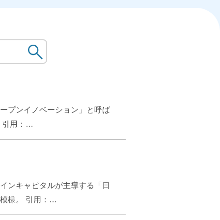
ープンイノベーション」と呼ば
 引用：
習慣と言える京都のお茶屋の一見さ
ーを確保する効果があるとい
あり、日本人の気質などを想定
インキャピタルが主導する「日
とになり、元の会員にも逃げら
模様。 引用：