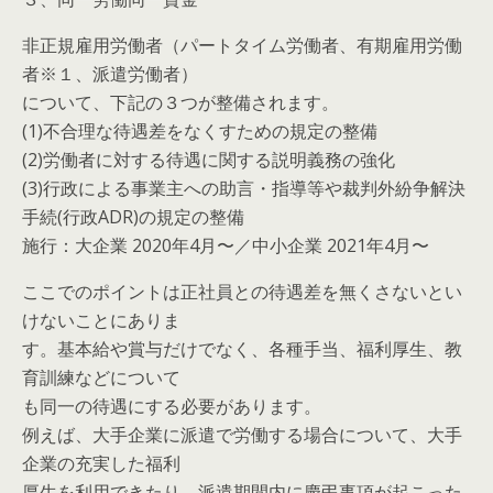
非正規雇用労働者（パートタイム労働者、有期雇用労働
者※１、派遣労働者）
について、下記の３つが整備されます。
(1)不合理な待遇差をなくすための規定の整備
(2)労働者に対する待遇に関する説明義務の強化
(3)行政による事業主への助言・指導等や裁判外紛争解決
手続(行政ADR)の規定の整備
施行：大企業 2020年4月〜／中小企業 2021年4月〜
ここでのポイントは正社員との待遇差を無くさないとい
けないことにありま
す。基本給や賞与だけでなく、各種手当、福利厚生、教
育訓練などについて
も同一の待遇にする必要があります。
例えば、大手企業に派遣で労働する場合について、大手
企業の充実した福利
厚生を利用できたり、派遣期間内に慶弔事項が起こった