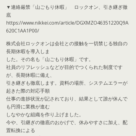
▼連絡厳禁「山ごもり休暇」 ロックオン、引き継ぎ徹
底
https://www.nikkei.com/article/DGXMZO46351220Q9A
620C1AA1P00/
株式会社ロックオンは会社との接触を一切禁じる独自の
長期休暇を導入しま
した。その名も「山ごもり休暇」です。
社員のリフレッシュなどが目的でつくられた制度です
が、長期休暇に備え、
引き継ぎも徹底します。資料の場所、システムエラーが
起きた際の対応手順
仕事の進捗状況が記されており、結果として誰が休んで
も円滑に業務が進む
しなやかな組織を作り上げました。
今や、引継ぎの徹底のおかげで、休みやすさに加え、配
置転換による