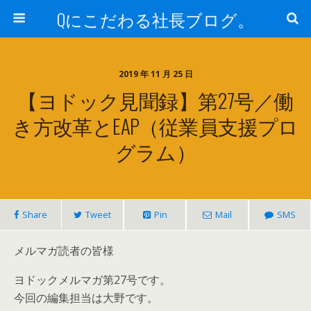
Qにこだわる社長ブログ。
2019 年 11 月 25 日
【ヨドック見聞録】第27号／働
き方改革とEAP（従業員支援プロ
グラム）
Share
Tweet
Pin
Mail
SMS
メルマガ読者の皆様
ヨドックメルマガ第27号です。
今回の編集担当は大野です。